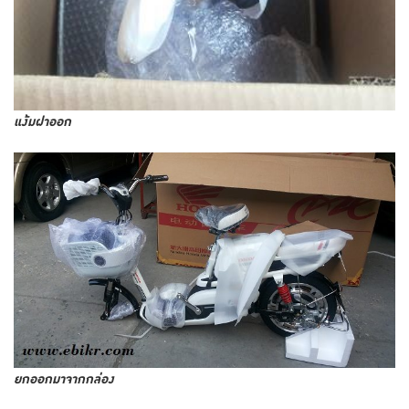
แง้มฝาออก
ยกออกมาจากกล่อง