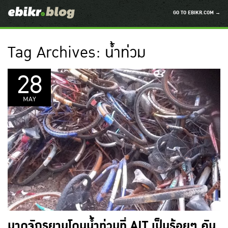
GO TO EBIKR.COM →
Tag Archives:
น้ำท่วม
28
MAY
มาดูจักรยานโดนน้ำท่วมที่ AIT เป็นร้อยๆ คัน