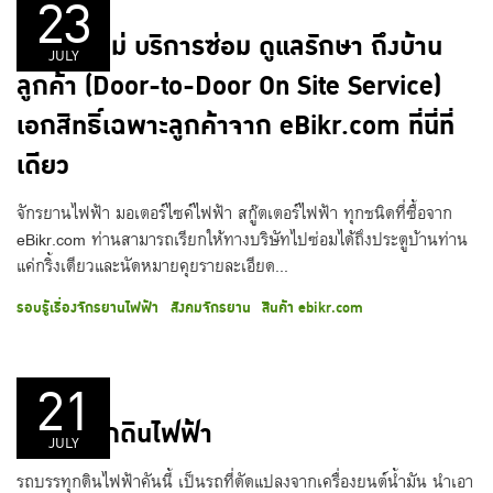
23
บริการใหม่ บริการซ่อม ดูแลรักษา ถึงบ้าน
JULY
ลูกค้า (Door-to-Door On Site Service)
เอกสิทธิ์เฉพาะลูกค้าจาก eBikr.com ที่นี่ที่
เดียว
จักรยานไฟฟ้า มอเตอร์ไซค์ไฟฟ้า สกู๊ตเตอร์ไฟฟ้า ทุกชนิดที่ซื้อจาก
eBikr.com ท่านสามารถเรียกให้ทางบริษัทไปซ่อมได้ถึงประตูบ้านท่าน
แค่กริ้งเดียวและนัดหมายคุยรายละเอียด...
รอบรู้เรื่องจักรยานไฟฟ้า
สังคมจักรยาน
สินค้า ebikr.com
21
รถบรรทุกดินไฟฟ้า
JULY
รถบรรทุกดินไฟฟ้าคันนี้ เป็นรถที่ดัดแปลงจากเครื่องยนต์น้ำมัน นำเอา